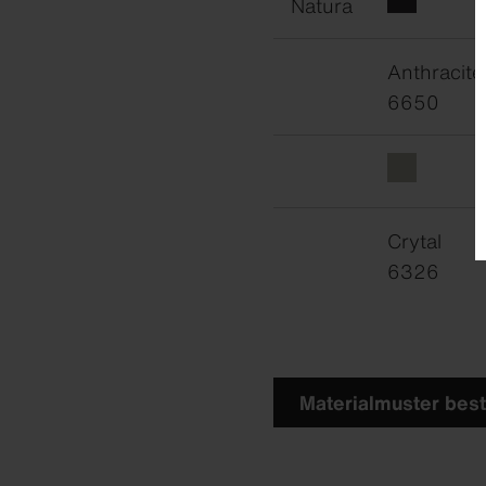
Natura
Anthracite
6650
Crytal
6326
Materialmuster best