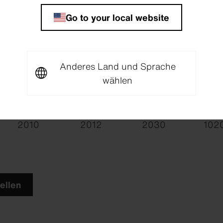
Go to your local website
Anthracite
Anthracite
Anthracite
Anth
6505
6510
6512
651
Anderes Land und Sprache
wählen
Amber
Amber
Amber
Cora
2010
2012
2030
102
ellen