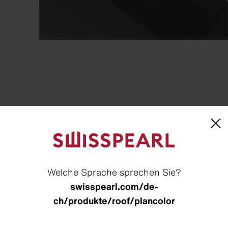
 dem Bildschirm oder beim Ausdrucken vom Originalt
Welche Sprache sprechen Sie?
senden wir Ihnen gerne verbindliche Originalmuster. 
swisspearl.com/de-
men Sie unserem
Lieferprogramm
.
ch/produkte/roof/plancolor