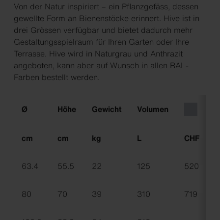
Von der Natur inspiriert – ein Pflanzgefäss, dessen
gewellte Form an Bienenstöcke erinnert. Hive ist in
drei Grössen verfügbar und bietet dadurch mehr
Gestaltungsspielraum für Ihren Garten oder Ihre
Terrasse. Hive wird in Naturgrau und Anthrazit
angeboten, kann aber auf Wunsch in allen RAL-
Farben bestellt werden.
Ø
Höhe
Gewicht
Volumen
cm
cm
kg
L
CHF
63.4
55.5
22
125
520
6
80
70
39
310
719
8