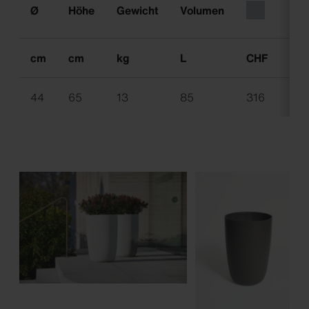
Ø
Höhe
Gewicht
Volumen
cm
cm
kg
L
CHF
CH
44
65
13
85
316
36