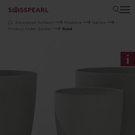
Swisspearl Schweiz
Produkte
Garten
Product finder Garden
Rund
Fassade
Dach
Solar
Innenausbau
Garten
Downloads
Services
Über uns
Inspiration
Musterbestellung
Nachhaltigkeit