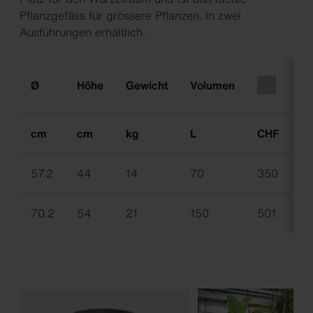
Pflanzgefäss für grössere Pflanzen. In zwei
Ausführungen erhältlich.
Ø
Höhe
Gewicht
Volumen
cm
cm
kg
L
CHF
C
57.2
44
14
70
350
4
70.2
54
21
150
501
6