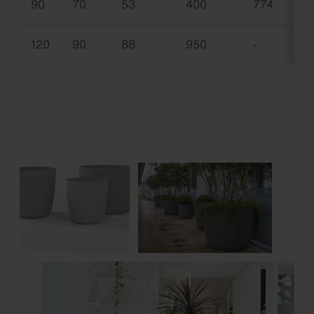
90
70
53
400
774
85
120
90
88
950
-
18