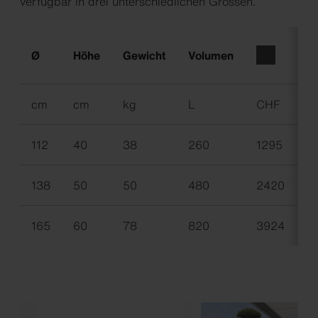
verfügbar in drei unterschiedlichen Grössen.
N
Ø
Höhe
Gewicht
Volumen
E
cm
cm
kg
L
CHF
C
112
40
38
260
1295
1
138
50
50
480
2420
2
165
60
78
820
3924
4