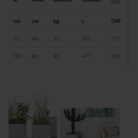
cm
cm
kg
L
CHF
CH
75
60
33
265
751
83
100
60
45
471
802
96