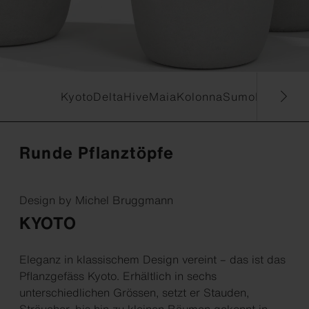
Kyoto
Delta
Hive
Maia
Kolonna
Sumo
Ronco
La
Runde Pflanztöpfe
Design by Michel Bruggmann
KYOTO
Eleganz in klassischem Design vereint – das ist das
Pflanzgefäss Kyoto. Erhältlich in sechs
unterschiedlichen Grössen, setzt er Stauden,