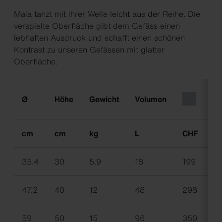
Maia tanzt mit ihrer Welle leicht aus der Reihe. Die
verspielte Oberfläche gibt dem Gefäss einen
lebhaften Ausdruck und schafft einen schönen
Kontrast zu unseren Gefässen mit glatter
Oberfläche.
Ø
Höhe
Gewicht
Volumen
cm
cm
kg
L
CHF
C
35.4
30
5.9
18
199
2
47.2
40
12
48
298
3
59
50
15
96
350
4