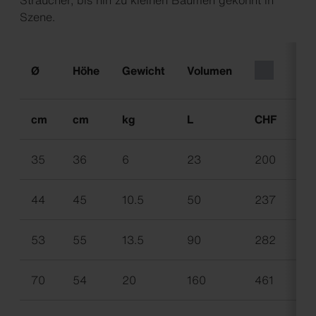
Sträucher, bis hin zu kleinen Bäumen gekonnt in
Szene.
Ø
Höhe
Gewicht
Volumen
cm
cm
kg
L
CHF
CH
35
36
6
23
200
22
44
45
10.5
50
237
26
53
55
13.5
90
282
30
70
54
20
160
461
50