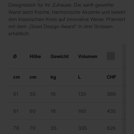
Designstück für Ihr Zuhause. Die sanft gewellte
Wand setzt frische, harmonische Akzente und belebt
den klassischen Kreis auf innovative Weise. Prämiert
mit dem „Good Design Award“. In drei Grössen
erhältlich.
Ø
Höhe
Gewicht
Volumen
cm
cm
kg
L
CHF
CH
61
50
16
135
389
54
61
60
18
160
435
59
78
70
35
335
626
80