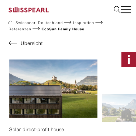
Swisspearl Deutschland
Inspiration
Referenzen
EcoSun Family House
Fassade
Dach
Übersicht
Solar
Innenausbau
Bauplatten
Garten
Downloads
Services
Unternehmen
Inspiration
Nachhaltigkeit
Musterbestellung
Solar direct-profit house