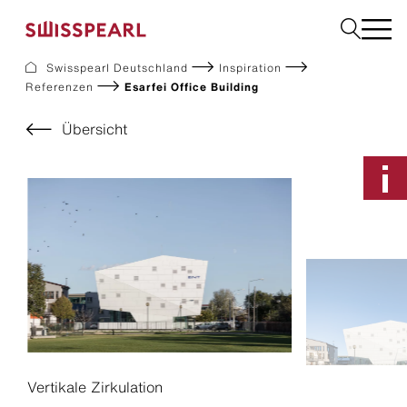
Swisspearl Deutschland
Inspiration
Referenzen
Esarfei Office Building
Fassade
Dach
Übersicht
Solar
Innenausbau
Bauplatten
Garten
Downloads
Services
Unternehmen
Inspiration
Nachhaltigkeit
Musterbestellung
Vertikale Zirkulation