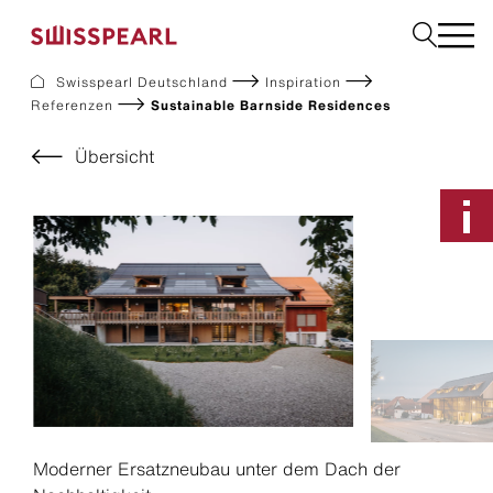
Swisspearl Deutschland
Inspiration
Referenzen
Sustainable Barnside Residences
Fassade
Dach
Übersicht
Solar
Innenausbau
Bauplatten
Garten
Downloads
Services
Unternehmen
Inspiration
Nachhaltigkeit
Musterbestellung
Moderner Ersatzneubau unter dem Dach der