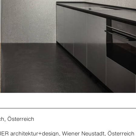
h, Österreich
R architektur+design, Wiener Neustadt, Österreich