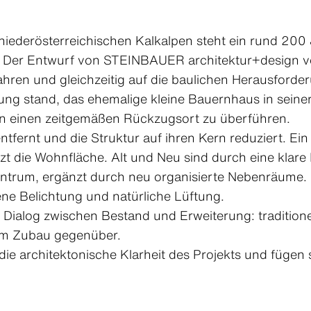
 niederösterreichischen Kalkalpen steht ein rund 200
. Der Entwurf von STEINBAUER architektur+design ve
hren und gleichzeitig auf die baulichen Herausford
rung stand, das ehemalige kleine Bauernhaus in sein
 in einen zeitgemäßen Rückzugsort zu überführen.
tfernt und die Struktur auf ihren Kern reduziert. E
nzt die Wohnfläche. Alt und Neu sind durch eine klar
Zentrum, ergänzt durch neu organisierte Nebenräume
ne Belichtung und natürliche Lüftung.
n Dialog zwischen Bestand und Erweiterung: tradition
t im Zubau gegenüber.
ie architektonische Klarheit des Projekts und fügen s