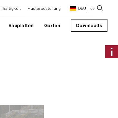
hhaltigkeit
Musterbestellung
DEU
de
Bauplatten
Garten
Downloads
Anwendungen & Systeme
Fassadensystem
Sichtbare Befestigung
Nicht sichtbare Befestigung
Geschlossene Ecke 90°