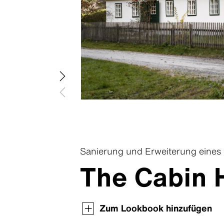
Swisspearl Terra
Swisspearl Vintago
Swisspearl Zenor
Sanierung und Erweiterung eines
The Cabin 
Produktübersicht
Produktübersicht
Produktübersicht
Produktübersicht
Produktübersicht
Produktübersicht
Zum Lookbook hinzufügen