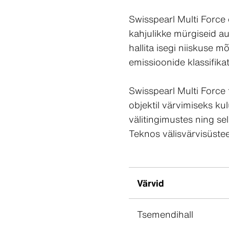
Swisspearl Multi Force e
kahjulikke mürgiseid a
hallita isegi niiskuse m
emissioonide klassifika
Swisspearl Multi Force 
objektil värvimiseks ku
välitingimustes ning sel
Teknos välisvärvisüste
Värvid
Tsemendihall