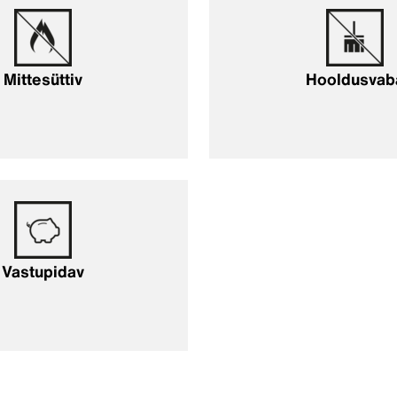
Mittesüttiv
Hooldusvab
Vastupidav