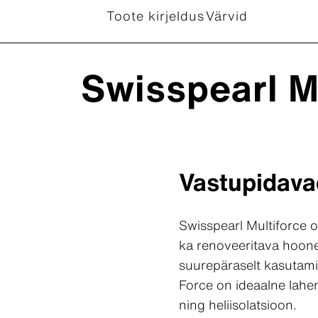
Toote kirjeldus
Värvid
Swisspearl M
Vastupidava
Swisspearl Multiforce o
ka renoveeritava hoone
suurepäraselt kasutamis
Force on ideaalne lahen
ning heliisolatsioon.