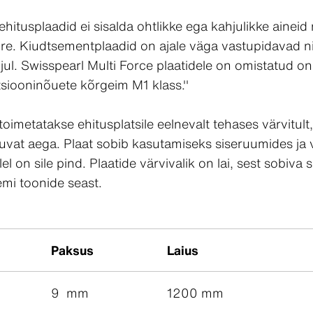
hitusplaadid ei sisalda ohtlikke ega kahjulikke aineid n
ure. Kiudtsementplaadid on ajale väga vastupidavad 
õjul. Swisspearl Multi Force plaatidele on omistatud o
tsiooninõuete kõrgeim M1 klass.''
toimetatakse ehitusplatsile eelnevalt tehases värvitul
luvat aega. Plaat sobib kasutamiseks siseruumides ja 
lel on sile pind. Plaatide värvivalik on lai, sest sobiva 
emi toonide seast.
Paksus
Laius
9 mm
1200 mm