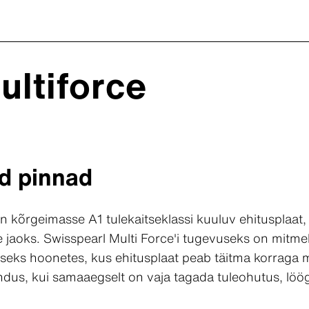
ultiforce
d pinnad
n kõrgeimasse A1 tulekaitseklassi kuuluv ehitusplaat, 
 jaoks. Swisspearl Multi Force'i tugevuseks on mitme
eks hoonetes, kus ehitusplaat peab täitma korraga mitu
dus, kui samaaegselt on vaja tagada tuleohutus, löög