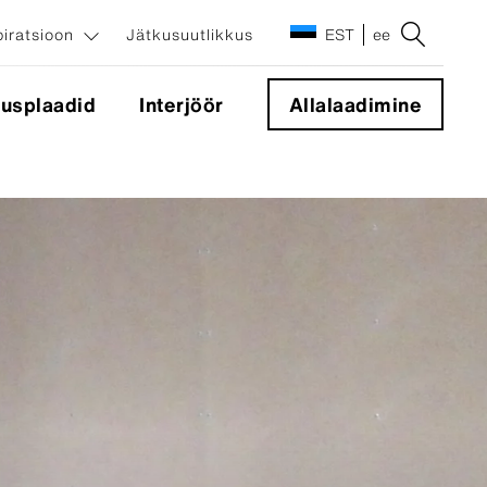
piratsioon
Jätkusuutlikkus
EST
ee
tusplaadid
Interjöör
Allalaadimine