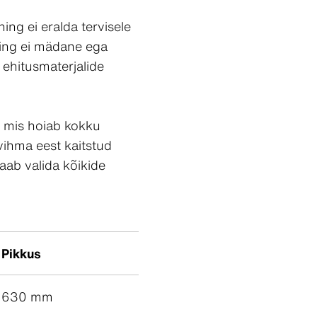
ing ei eralda tervisele
ning ei mädane ega
n ehitusmaterjalide
t, mis hoiab kokku
vihma eest kaitstud
saab valida kõikide
Pikkus
630 mm