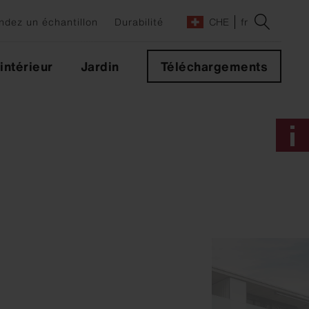
dez un échantillon
Durabilité
CHE
fr
ntérieur
Jardin
Téléchargements
s
des
s
leurs