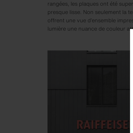
rangées, les plaques ont été super
presque lisse. Non seulement la t
offrent une vue d’ensemble impress
lumière une nuance de couleur at