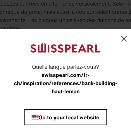
posées et fixées en alternance verticalement. Selon l’
echnique de pose, mais aussi la couleur sélectionnée
ionnante. Les plaques unies avec des finitions de surf
trayante.
Quelle langue parlez-vous?
swisspearl.com/fr-
ch/inspiration/references/bank-building-
haut-leman
Go to your local website