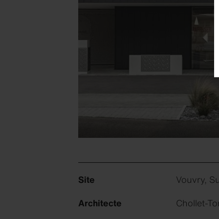
Site
Vouvry, Su
Architecte
Chollet-To