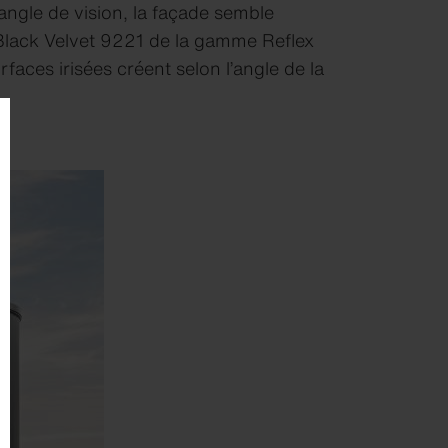
angle de vision, la façade semble
 Black Velvet 9221 de la gamme Reflex
aces irisées créent selon l’angle de la