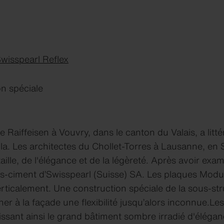
wisspearl Reflex
ion spéciale
Raiffeisen à Vouvry, dans le canton du Valais, a litt
. Les architectes du Chollet-Torres à Lausanne, en Su
ille, de l'élégance et de la légèreté. Après avoir exa
bres-ciment d’Swisspearl (Suisse) SA. Les plaques Mod
erticalement. Une construction spéciale de la sous-struc
ner à la façade une flexibilité jusqu’alors inconnue.L
ssant ainsi le grand bâtiment sombre irradié d'éléganc