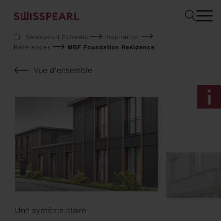
Swisspearl Schweiz
Inspiration
Références
MBF Foundation Residence
Façade
Toiture
Vue d'ensemble
Solaire
Aménagement intérieur
Jardin
Téléchargements
Service
Entreprise
Inspiration
Demandez un échantillon
Durabilité
Une symétrie claire