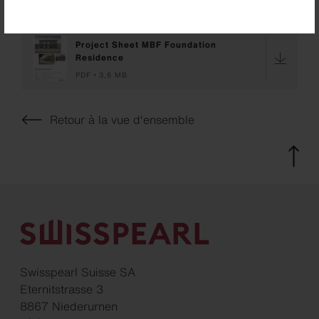
Downloads
Project Sheet MBF Foundation
Residence
PDF
3,6 MB
Retour à la vue d'ensemble
Swisspearl Suisse SA
Eternitstrasse 3
8867 Niederurnen