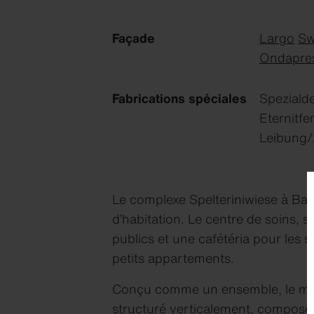
Façade
Largo
Sw
Ondapre
Fabrications spéciales
Speziald
Eternitf
Leibung/
Le complexe Spelteriniwiese à Ba
d’habitation. Le centre de soins,
publics et une cafétéria pour les s
petits appartements.
Conçu comme un ensemble, le même
structuré verticalement, composé 