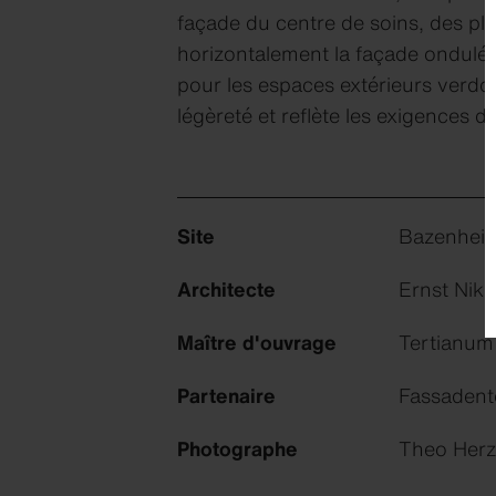
façade du centre de soins, des pla
horizontalement la façade ondulée. 
pour les espaces extérieurs verdo
légèreté et reflète les exigences d
Site
Bazenheid
Architecte
Ernst Nikl
Maître d'ouvrage
Tertianum
Partenaire
Fassadent
Photographe
Theo Herz