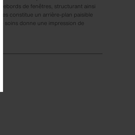
rebords de fenêtres, structurant ainsi
res constitue un arrière-plan paisible
 de soins donne une impression de