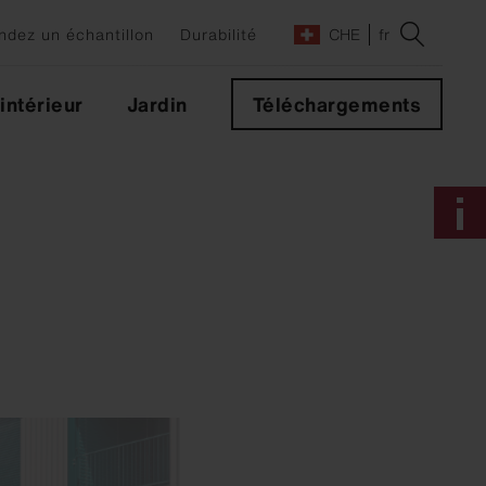
dez un échantillon
Durabilité
CHE
fr
ntérieur
Jardin
Téléchargements
s
des
s
leurs