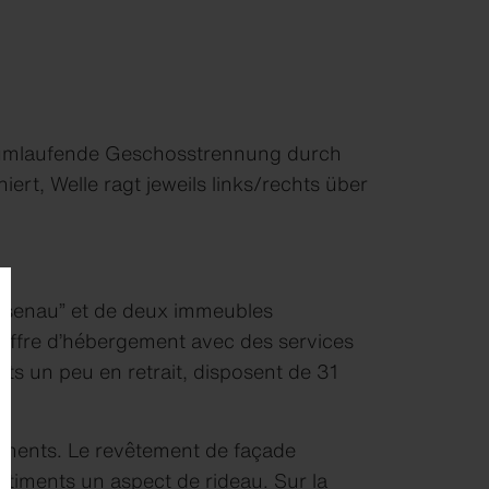
t, umlaufende Geschosstrennung durch
t, Welle ragt jeweils links/rechts über
osenau” et de deux immeubles
e offre d’hébergement avec des services
its un peu en retrait, disposent de 31
iments. Le revêtement de façade
timents un aspect de rideau. Sur la