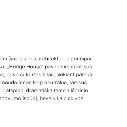
 šiuolaikinės architektūros principai,
ka. „Bridge House“ pavadinimas kilęs iš
, buvo sukurtas tiltas, siekiant patekti
jere naudojamos kaip neutralus, tamsus
r atspindi dramatišką tamsią išorinio
 lengvumo įspūdį, beveik kaip sklype