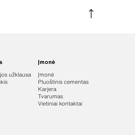
s
Įmonė
jos užklausa
Įmonė
škis
Pluoštinis cementas
Karjera
Tvarumas
Vietiniai kontaktai