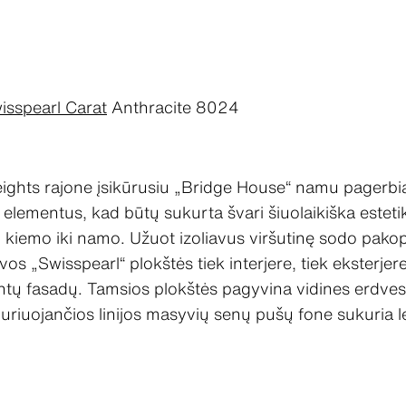
isspearl Carat
Anthracite 8024
hts rajone įsikūrusiu „Bridge House“ namu pagerbiami
 elementus, kad būtų sukurta švari šiuolaikiška esteti
 kiemo iki namo. Užuot izoliavus viršutinę sodo pakopą
lvos „Swisspearl“ plokštės tiek interjere, tiek ekster
tų fasadų. Tamsios plokštės pagyvina vidines erdves i
lūduriuojančios linijos masyvių senų pušų fone sukuria