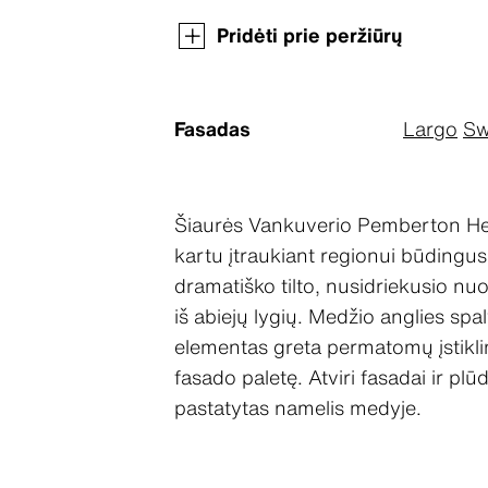
Pridėti prie peržiūrų
Fasadas
Largo
Sw
Šiaurės Vankuverio Pemberton Heig
kartu įtraukiant regionui būdingus
dramatiško tilto, nusidriekusio nuo
iš abiejų lygių. Medžio anglies spa
elementas greta permatomų įstiklin
fasado paletę. Atviri fasadai ir p
pastatytas namelis medyje.