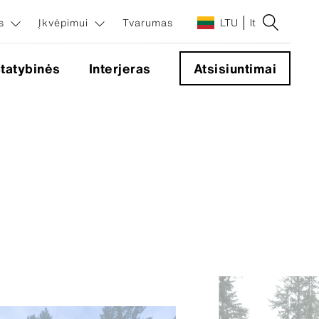
os
Įkvėpimui
Tvarumas
LTU
lt
tatybinės
Interjeras
Atsisiuntimai
ndiniai
mentai
entai