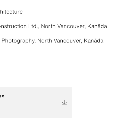
chitecture
onstruction Ltd., North Vancouver, Kanāda
 Photography, North Vancouver, Kanāda
se