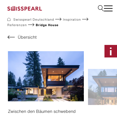
Swisspearl Deutschland
Inspiration
Referenzen
Bridge House
Fassade
Dach
Übersicht
Solar
Innenausbau
Bauplatten
Garten
Downloads
Services
Unternehmen
Inspiration
Nachhaltigkeit
Musterbestellung
Zwischen den Bäumen schwebend