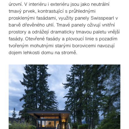
úrovní. V interiéru i exteriéru jsou jako neutrální
tmavý prvek, kontrastující s průhlednými
prosklenými fasádami, využity panely Swisspearl v
barvě dřevěného uhlí. Tmavé panely oživují vnitřní
prostory a odrážejí dramaticky tmavou paletu vnější
fasády. Otevřené fasády a plovoucí linie s pozadím
tvořeným mohutnými starými borovicemi navozují
dojem lehkosti domu na stromě.