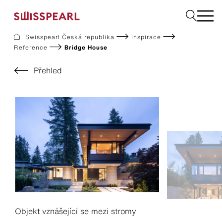
Swisspearl Česká republika
Inspirace
Reference
Bridge House
Fasády
Střechy
Přehled
Konstrukční desky
Vyžádejte si vzorek
Společnost
Služby
Inspirace
Ke stažení
Swisspearl a udržitelnost
Kariéra
Objekt vznášející se mezi stromy