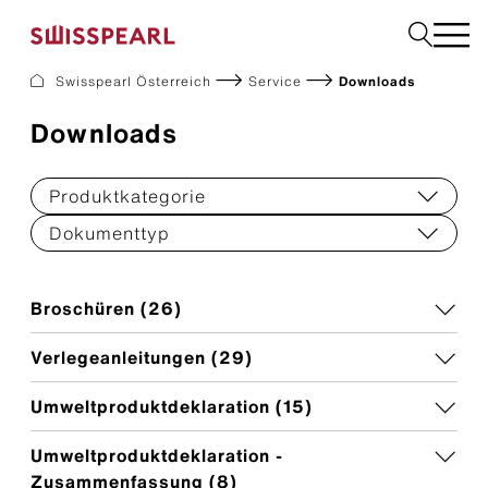
Swisspearl Österreich
Service
Downloads
Dach
Downloads
Fassade
Solar
Interior
Produktkategorie
Garten
Dokumenttyp
Fachbetrieb finden
Broschüren (
26
)
Service
Verlegeanleitungen (
29
)
Über uns
Inspiration
Umweltproduktdeklaration (
15
)
Dach zurück-Aktion
Nachhaltigkeit
Karriere
Umweltproduktdeklaration -
Zusammenfassung (
8
)