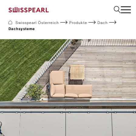
Swisspearl Österreich
Produkte
Dach
Dachsysteme
Dach
Fassade
Solar
Interior
Garten
Fachbetrieb finden
Service
Über uns
Inspiration
Dach zurück-Aktion
Nachhaltigkeit
Karriere