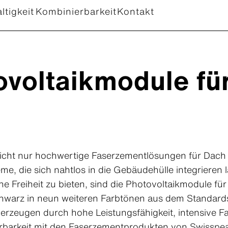
ltigkeit
Kombinierbarkeit
Kontakt
ovoltaikmodule fü
 nicht nur hochwertige Faserzementlösungen für Dac
me, die sich nahtlos in die Gebäudehülle integrieren
e Freiheit zu bieten, sind die Photovoltaikmodule für 
warz in neun weiteren Farbtönen aus dem Standardso
erzeugen durch hohe Leistungsfähigkeit, intensive F
barkeit mit den Faserzementprodukten von Swisspea