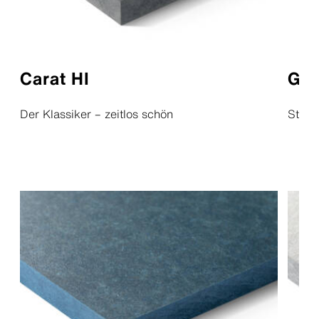
Carat HI
Gra
Der Klassiker – zeitlos schön
Struk