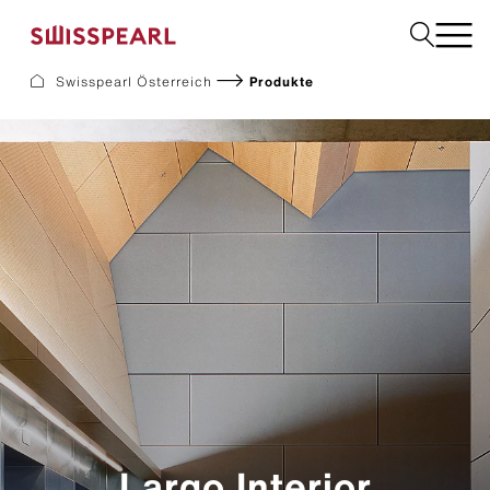
Swisspearl Österreich
Produkte
Dach
Fassade
Solar
Interior
Garten
Fachbetrieb finden
Service
Über uns
Inspiration
Dach zurück-Aktion
Nachhaltigkeit
Karriere
Largo Interior