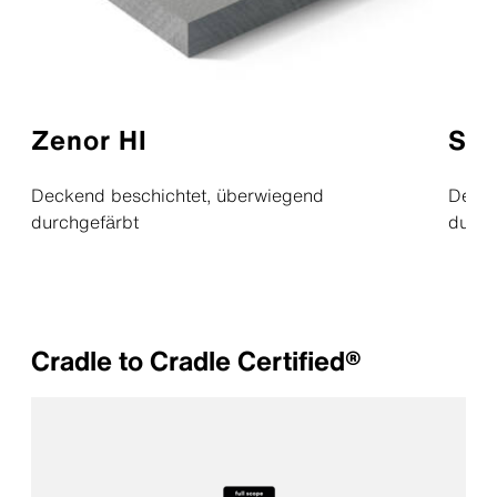
Zenor HI
San
Deckend beschichtet, überwiegend
Decke
durchgefärbt
durch
Cradle to Cradle Certified®