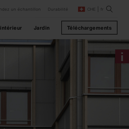
dez un échantillon
Durabilité
CHE
fr
ntérieur
Jardin
Téléchargements
s
des
s
leurs