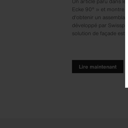
Un article paru dans l
Ecke 90° » et montre c
d'obtenir un assemblag
développé par Swisspear
solution de façade esth
Lire maintenant