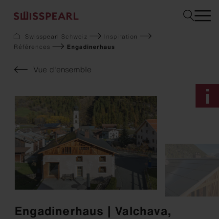
Swisspearl Schweiz
Inspiration
Références
Engadinerhaus
Façade
Toiture
Vue d'ensemble
Solaire
Aménagement intérieur
Jardin
Téléchargements
Service
Entreprise
Inspiration
Demandez un échantillon
Durabilité
Engadinerhaus | Valchava,