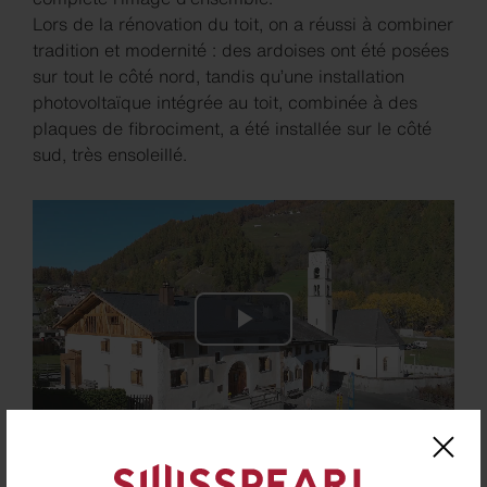
Lors de la rénovation du toit, on a réussi à combiner
tradition et modernité : des ardoises ont été posées
sur tout le côté nord, tandis qu’une installation
photovoltaïque intégrée au toit, combinée à des
plaques de fibrociment, a été installée sur le côté
sud, très ensoleillé.
Play
Video