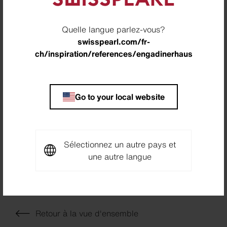
Site
Valchava, Suisse
Quelle langue parlez-vous?
swisspearl.com/fr-
Partenaire
ch/inspiration/references/engadinerhaus
StoBru AG, Valchava
Photographe
Go to your local website
Meraner & Hauser, Bolzano, Italie
Downloads
Sélectionnez un autre pays et
une autre langue
Project Sheet Engadinerhaus
PDF
5,7 MB
Retour à la vue d'ensemble