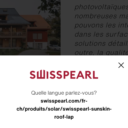
photovoltaïque
nombreuses ma
pouvons les in
dans les surfac
solutions détai
outre, la qualit
compétents nou
Thom
Quelle langue parlez-vous?
swisspearl.com/fr-
ch/produits/solar/swisspearl-sunskin-
roof-lap