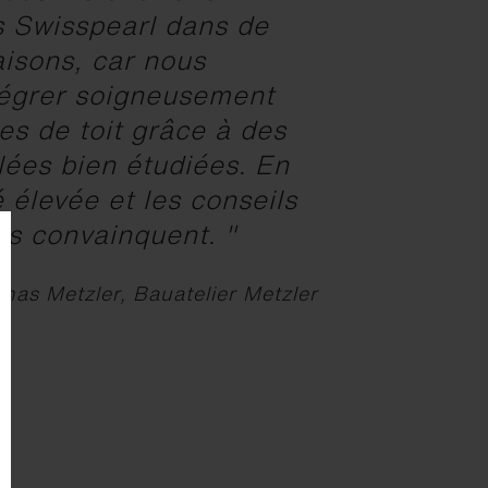
s Swisspearl dans de
isons, car nous
tégrer soigneusement
es de toit grâce à des
llées bien étudiées. En
é élevée et les conseils
s convainquent. "
as Metzler, Bauatelier Metzler