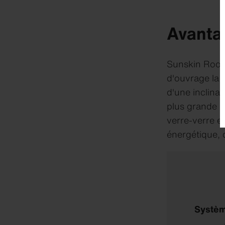
Avanta
Sunskin Roof 
d'ouvrage la p
d'une inclina
plus grande p
verre-verre e
énergétique, 
Systèm