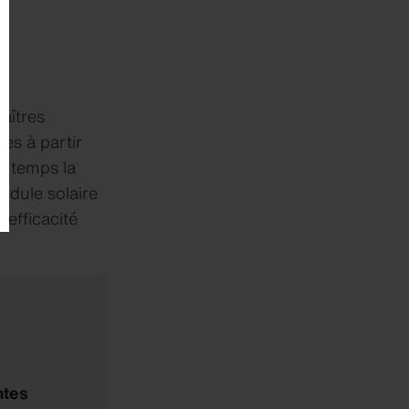
aîtres
ées à partir
e temps la
odule solaire
'efficacité
ntes