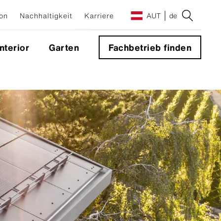
on
Nachhaltigkeit
Karriere
AUT
de
Interior
Garten
Fachbetrieb finden
e
g