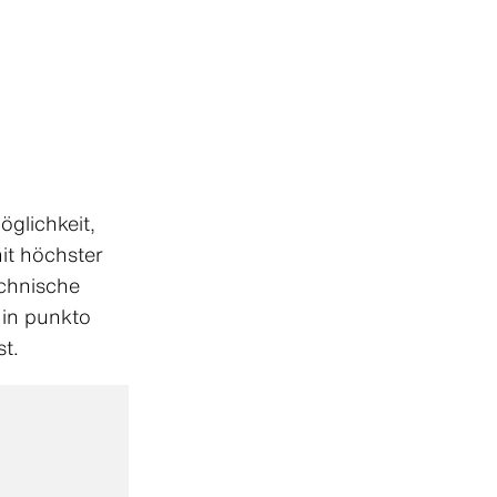
glichkeit,
mit höchster
echnische
 in punkto
st.