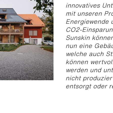
innovatives Un
mit unseren Pr
Energiewende u
CO2-Einsparung
Sunskin könne
nun eine Gebäu
welche auch St
können wertvol
werden und unt
nicht produzier
entsorgt oder r