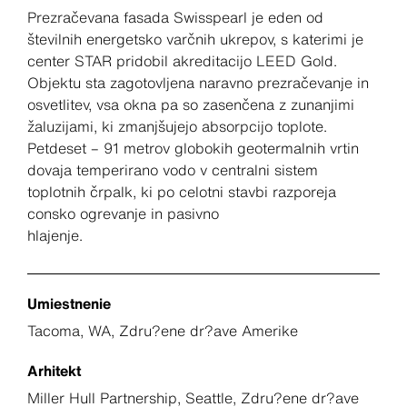
Prezračevana fasada Swisspearl je eden od
številnih energetsko varčnih ukrepov, s katerimi je
center STAR pridobil akreditacijo LEED Gold.
Objektu sta zagotovljena naravno prezračevanje in
osvetlitev, vsa okna pa so zasenčena z zunanjimi
žaluzijami, ki zmanjšujejo absorpcijo toplote.
Petdeset – 91 metrov globokih geotermalnih vrtin
dovaja temperirano vodo v centralni sistem
toplotnih črpalk, ki po celotni stavbi razporeja
consko ogrevanje in pasivno
hlajenje.
Umiestnenie
Tacoma, WA, Zdru?ene dr?ave Amerike
Arhitekt
Miller Hull Partnership, Seattle, Zdru?ene dr?ave