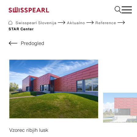
Swisspearl Slovenija
Aktualno
Reference
STAR Center
Fasadne Plošče
Strešne Kritine
Predogled
Vrtni program
Naroči vzorec
Podjetje
Storitve
Aktualno
Prenosi
Trajnost
Vzorec ribjih lusk