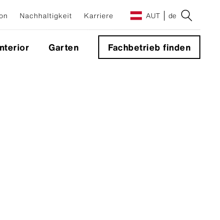
on
Nachhaltigkeit
Karriere
AUT
de
Interior
Garten
Fachbetrieb finden
e
g