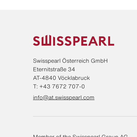
Swisspearl Österreich GmbH
Eternitstraße 34
AT-4840 Vöcklabruck
T: +43 7672 707-0
info@at.swisspearl.com
Member of the Swisspearl Group AG