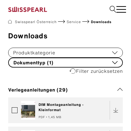
Swisspearl Österreich
Service
Downloads
Dach
Downloads
Fassade
Solar
Interior
Produktkategorie
Garten
Dokumenttyp
(1)
Fachbetrieb finden
Filter zurücksetzen
Verlegeanleitungen (
29
)
Service
Über uns
Inspiration
DIM Montageanleitung -
Dach zurück-Aktion
Kleinformat
Nachhaltigkeit
PDF
1,45 MB
Karriere