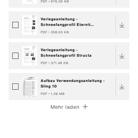
PDF
676,06 KB
Verlegeanleitung -
Schneefangprofil Eternit
Wellplatte P6
PDF
358,63 KB
Verlegeanleitung -
Schneefangprofil Structa
PDF
371,48 KB
Aufbau Verwendungsanleitung -
Sling 10
PDF
1,08 MB
Mehr laden