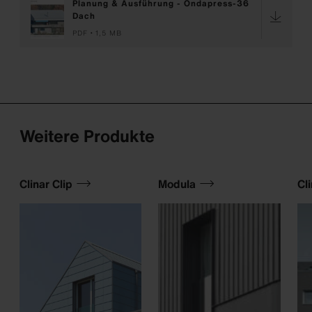
Planung & Ausführung - Ondapress-36
Dach
PDF
1,5 MB
Weitere Produkte
Clinar Clip
Modula
Cl