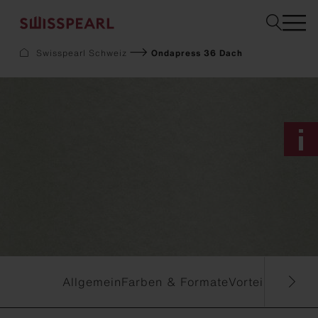
Swisspearl Schweiz
Ondapress 36 Dach
Fassade
Dach
Solar
Innenausbau
Garten
Downloads
Services
Über uns
Inspiration
Musterbestellung
Nachhaltigkeit
Allgemein
Farben & Formate
Vorteile & Spe