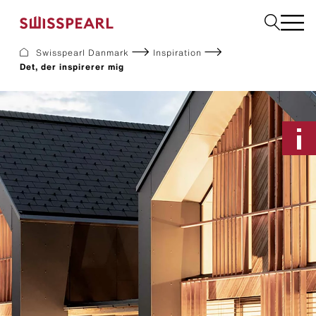
Swisspearl Danmark
Inspiration
Det, der inspirerer mig
Facade
Tag
Byggeplader
Interiør
Solar
Downloads
Om os
Services
Inspiration
Bestil en produktprøve
Bæredygtighed