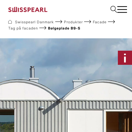
Swisspearl Danmark
Produkter
Facade
Tag på facaden
Bølgeplade B9-S
Facade
Tag
Byggeplader
Interiør
Solar
Downloads
Om os
Services
Inspiration
Bestil en produktprøve
Bæredygtighed