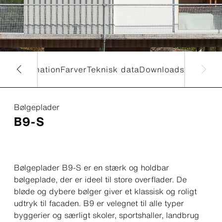
uktinformation
Farver
Teknisk data
Downloads
Bølgeplader
B9-S
Bølgeplader B9-S er en stærk og holdbar
bølgeplade, der er ideel til store overflader. De
bløde og dybere bølger giver et klassisk og roligt
udtryk til facaden. B9 er velegnet til alle typer
byggerier og særligt skoler, sportshaller, landbrug