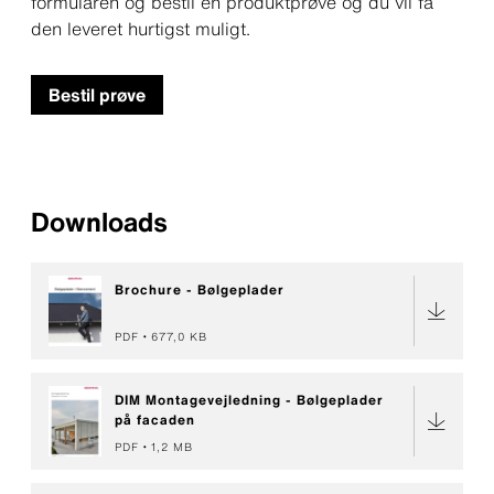
formularen og bestil en produktprøve og du vil få
den leveret hurtigst muligt.
Bestil prøve
Downloads
Brochure - Bølgeplader
PDF
677,0 KB
DIM Montagevejledning - Bølgeplader
på facaden
PDF
1,2 MB