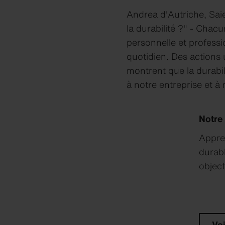
Nobilis O
Andrea d'Autriche, Sa
Swisspear
la durabilité ?" - Chac
Swisspear
Swisspear
personnelle et professi
Swisspea
quotidien. Des actions u
Swisspear
montrent que la durabil
à notre entreprise et à
Notre
Appren
durabl
object
Aperçu des produits
Aperçu des produits
Aperçu des produits
Aperçu des produits
Aperçu des produits
Cent
Cent
Cent
Cent
Cent
Voi