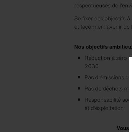
respectueuses de l'en
Se fixer des objectifs à
et façonner l'avenir de 
Nos objectifs ambitie
Réduction à zéro d
2030
Pas d'émissions de
Pas de déchets mis
Responsabilité soc
et d'exploitation
Vous ê