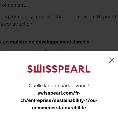
vironnement.
 long terme et y travailler chaque jour est la clé pour fa
la construction.
ux en matière de développement durable
e la consommation d'eau potable dans nos processus 
 carbone dans nos processus de production d'ici 20
 en décharge dans nos usines d'ici 2030
Quelle langue parlez-vous?
iale envers tous les collaborateurs en matière de ge
swisspearl.com/fr-
ch/entreprise/sustainability-1/ou-
commence-la-durabilite
tes curieux de connaître nos progrès sur la voie de l