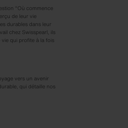
question "Où commence
erçu de leur vie
ues durables dans leur
vail chez Swisspearl, ils
e qui profite à la fois
oyage vers un avenir
rable, qui détaille nos
S'abonner à Solarnews
Revue d'entreprise ARCH
Revue d'entreprise ARCH
Revue d'entreprise ARCH
Revue d'entreprise ARCH