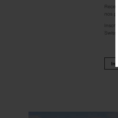
Receve
nos pr
Inscri
Swissp
In