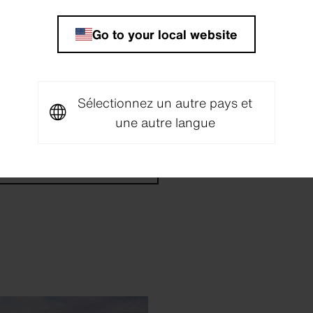
z des histoires passionnantes de nos usines et laisse
Go to your local website
ojets de construction durable.
vez-vous pour recevoir la mise à jour sur le dévelop
earl (en anglais).
Sélectionnez un autre pays et
une autre langue
scrivez-vous maintenant.