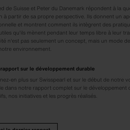
ndapress R-Color
ied de Suisse et Peter du Danemark répondent à la 
l Terra
un à partir de sa propre perspective. Ils donnent un ap
l Planea
l Patina Original NXT
onnelle et montrent comment ils intègrent des pratiq
rl Patina Rough NXT
tiles qu'ils mènent pendant leur temps libre à leur tra
l Patina Structure NXT
ité n'est pas seulement un concept, mais un mode de vi
 notre environnement.
 rapport sur le développement durable
ez-en plus sur Swisspearl et sur le début de notre v
e dans notre rapport complet sur le développement du
ifs, nos initiatives et les progrès réalisés.
re de téléchargement
re de téléchargement
re de téléchargement
re de téléchargement
re de téléchargement
Contact
Contact
Contact
Contact
Contact
ci le dernier rapport