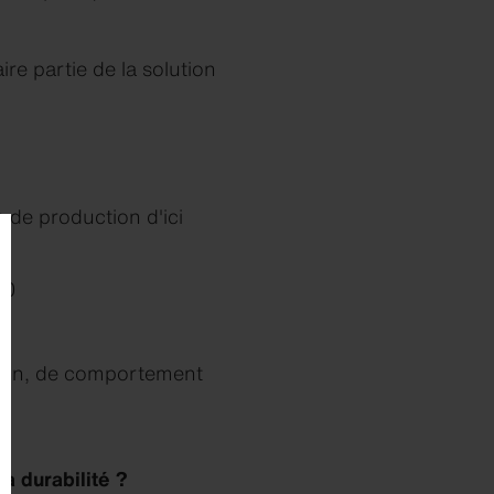
ire partie de la solution
de production d'ici
40
stion, de comportement
a durabilité ?