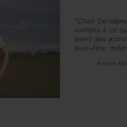
"Chez Swisspea
veillons à ce q
aient des activ
bien-être, même
Andrea Kalt