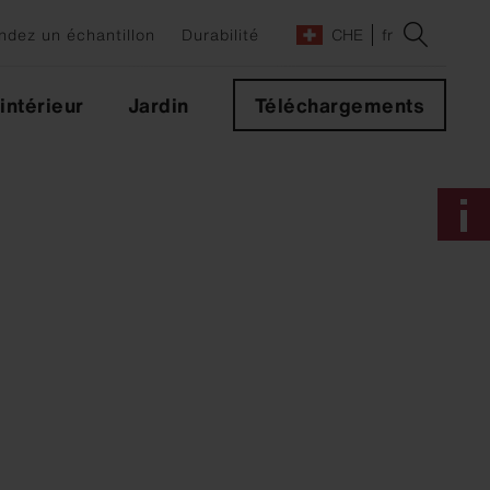
dez un échantillon
Durabilité
CHE
fr
ntérieur
Jardin
Téléchargements
s
des
s
leurs