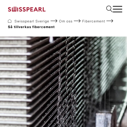
Swisspearl Sverige
Om oss
Fibercement
Så tillverkas fibercement
Fasad
Tak
Bygg
Solar
Interiör
Ladda ner dokument
Företaget
Service
Inspiration
Beställ prover
Hållbarhet