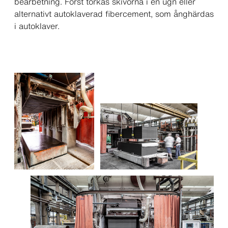
bearbetning. Först torkas skivorna i en ugn eller
alternativt autoklaverad fibercement, som ånghärdas
i autoklaver.