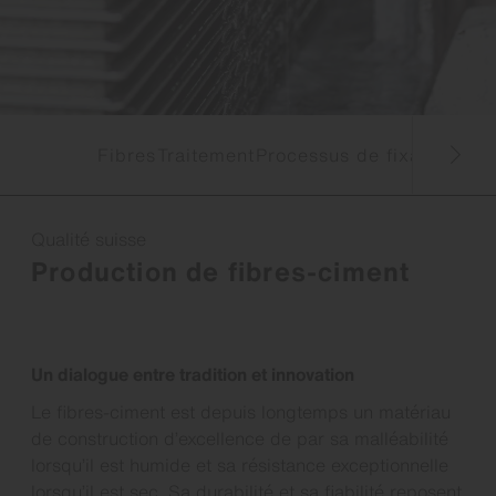
Fibres
Traitement
Processus de fixation
Pre
Qualité suisse
Production de fibres-ciment
Un dialogue entre tradition et innovation
Le fibres-ciment est depuis longtemps un matériau
de construction d’excellence de par sa malléabilité
lorsqu’il est humide et sa résistance exceptionnelle
lorsqu’il est sec. Sa durabilité et sa fiabilité reposent