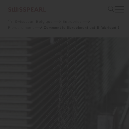
Swisspearl Belgique
Entreprise
Fibres-ciment
Comment le fibrociment est-il fabriqué ?
Façade
Toiture
Construction
Interior
Téléchargements
Services
Entreprise
Inspiration
Sustainability
Demandez un échantillon