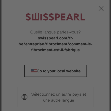
format différent, les unités doivent être réoutillées. À
ce stade, le fibres-ciment contient encore beaucoup
d’eau et le processus de prise bat son plein.
En plus de la technologie Hatschek, Swisspearl
Quelle langue parlez-vous?
utilise la technologie flow-on. Avec la technologie
swisspearl.com/fr-
flow-on, une fine couche de fibrociment est formée
be/entreprise/fibrociment/comment-le-
sur un feutre, mais en appliquant cette fine couche
fibrociment-est-il-fabrique
sur un feutre directement depuis le bec verseur. A
partir du feutre, cette couche unique est alors
enroulée autour du rouleau de formatage comme
avec la technologie Hatschek.
Go to your local website
Sélectionnez un autre pays et
une autre langue