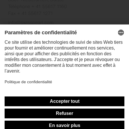
Téléphone + 41 55617 1160
Fax + 41 55617 1271
info@swisspearl.com
Swisspearl Belgium NV
Kontichsesteenweg 50
B-2630 Aartselaar
T: +32 (0)3 292 30 10
F: +32 (0)3 294 48 70
Info@be.swisspearl.com
Produits
Facade product finder
Roof product finder
Interior product finder
Build product finder
Services