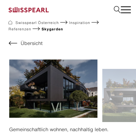
Swisspearl Österreich
Inspiration
Referenzen
Skygarden
Dach
Fassade
Übersicht
Solar
Interior
Garten
Fachbetrieb finden
Service
Über uns
Inspiration
Dach zurück-Aktion
Nachhaltigkeit
Karriere
Gemeinschaftlich wohnen, nachhaltig leben.