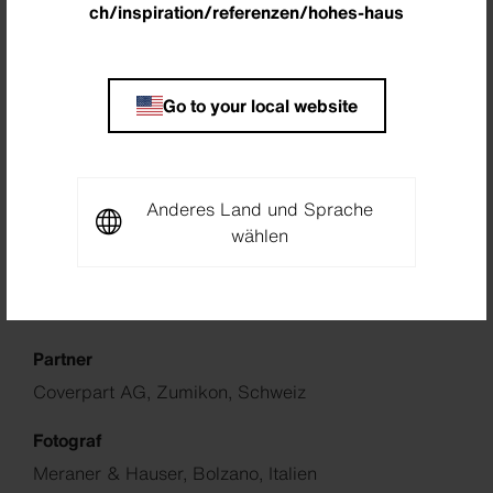
ch/inspiration/referenzen/hohes-haus
Go to your local website
Standort
Rapperswil-Jona, Schweiz
Anderes Land und Sprache
wählen
Architekt
BGS & Partner Architekten AG, Rapperswil,
Schweiz
Partner
Coverpart AG, Zumikon, Schweiz
Fotograf
Meraner & Hauser, Bolzano, Italien