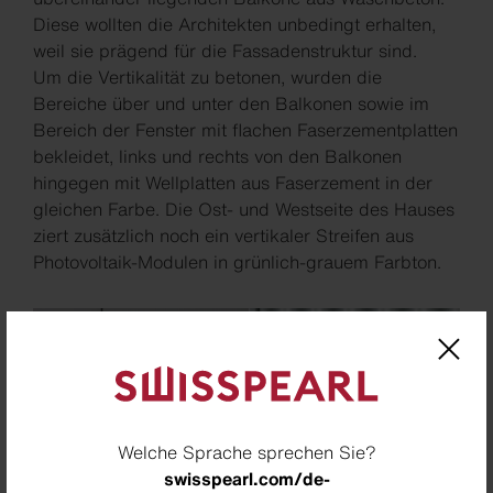
Diese wollten die Architekten unbedingt erhalten,
weil sie prägend für die Fassadenstruktur sind.
Um die Vertikalität zu betonen, wurden die
Bereiche über und unter den Balkonen sowie im
Bereich der Fenster mit flachen Faserzementplatten
bekleidet, links und rechts von den Balkonen
hingegen mit Wellplatten aus Faserzement in der
gleichen Farbe. Die Ost- und Westseite des Hauses
ziert zusätzlich noch ein vertikaler Streifen aus
Photovoltaik-Modulen in grünlich-grauem Farbton.
Welche Sprache sprechen Sie?
swisspearl.com/de-