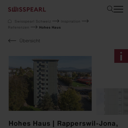
Swisspearl Schweiz
Inspiration
Referenzen
Hohes Haus
Fassade
Dach
Übersicht
Solar
Innenausbau
Garten
Downloads
Services
Über uns
Inspiration
Musterbestellung
Nachhaltigkeit
Hohes Haus | Rapperswil-Jona,