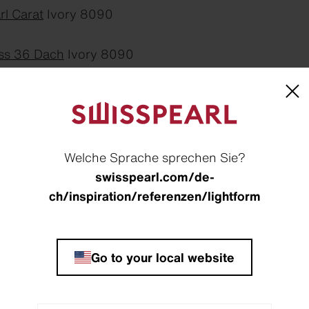
rl Carat
Ivory 8090
ss 36 Dach
Ivory 8090
t strukturierter Faserzementfassade und differenzier
tend in ihre Umgebung ein. Eingebettet in einen gr
eicht überragen, entfalten sie eine ruhige, zugleich 
Welche Sprache sprechen Sie?
n Architektursprache, geprägt von präziser Linienfü
swisspearl.com/de-
er sind mit Ondapress 36 ausgeführt und übernehme
ch/inspiration/referenzen/lightform
gende Gebäudehülle entsteht.
Go to your local website
, Schweiz