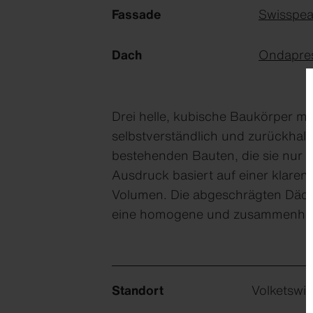
Fassade
Swisspea
Dach
Ondapre
Drei helle, kubische Baukörper mi
selbstverständlich und zurückhal
bestehenden Bauten, die sie nur l
Ausdruck basiert auf einer klare
Volumen. Die abgeschrägten Däch
eine homogene und zusammenhän
Standort
Volketswil