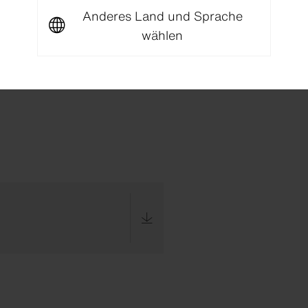
Zürich, Schweiz
Anderes Land und Sprache
wählen
ternehmungen, Oetwil am See, Schweiz
omito, Dübendorf, Schweiz