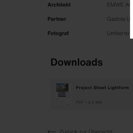
Architekt
EMWE AG, 
Partner
Gadola Un
Fotograf
Umberto R
Downloads
Project Sheet Lightform
PDF
4,2 MB
Zurück zur Übersicht