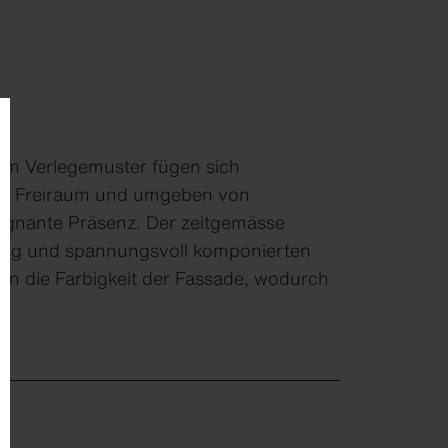
tem Verlegemuster fügen sich
ünen Freiraum und umgeben von
prägnante Präsenz. Der zeitgemässe
hrung und spannungsvoll komponierten
n die Farbigkeit der Fassade, wodurch