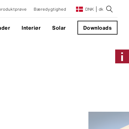
 produktprøve
Bæredygtighed
DNK
dk
ader
Interiør
Solar
Downloads
Montage og montagesystemer
Facadesystem
Skjult montage til facaden
Synlig montering
Murafdækninger
Murafdækninger