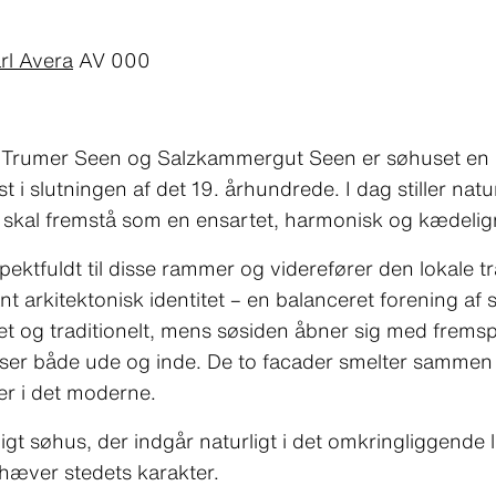
rl Avera
AV 000
 Trumer Seen og Salzkammergut Seen er søhuset en hi
 i slutningen af det 19. århundrede. I dag stiller natu
 skal fremstå som en ensartet, harmonisk og kædeli
spektfuldt til disse rammer og viderefører den lokale
 arkitektonisk identitet – en balanceret forening af 
 og traditionelt, mens søsiden åbner sig med fremsp
er både ude og inde. De to facader smelter sammen 
ver i det moderne.
ligt søhus, der indgår naturligt i det omkringliggend
hæver stedets karakter.