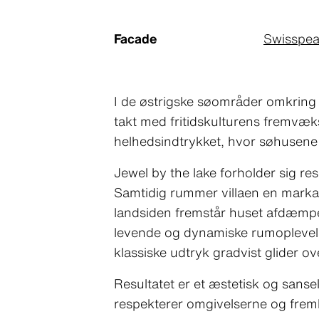
Facade
Swisspea
I de østrigske søområder omkring
takt med fritidskulturens fremvækst
helhedsindtrykket, hvor søhusene
Jewel by the lake forholder sig re
Samtidig rummer villaen en markant
landsiden fremstår huset afdæmpet
levende og dynamiske rumoplevels
klassiske udtryk gradvist glider o
Resultatet er et æstetisk og sanse
respekterer omgivelserne og frem