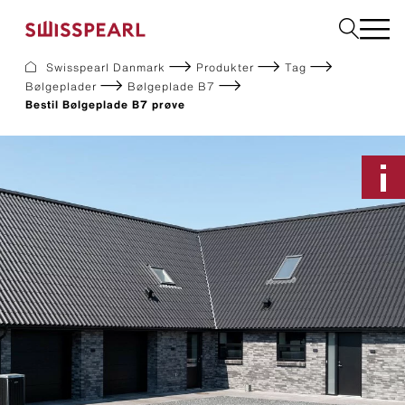
Vælg land
Swisspearl Danmark
Produkter
Tag
Bølgeplader
Bølgeplade B7
Facade
Bestil Bølgeplade B7 prøve
Tag
Byggeplader
Interiør
Solar
Downloads
Om os
Services
Inspiration
Bestil en produktprøve
Bæredygtighed