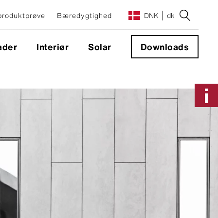
 produktprøve
Bæredygtighed
DNK
dk
ader
Interiør
Solar
Downloads
Montage og montagesystemer
Facadesystem
Skjult montage til facaden
Synlig montering
Murafdækninger
Murafdækninger