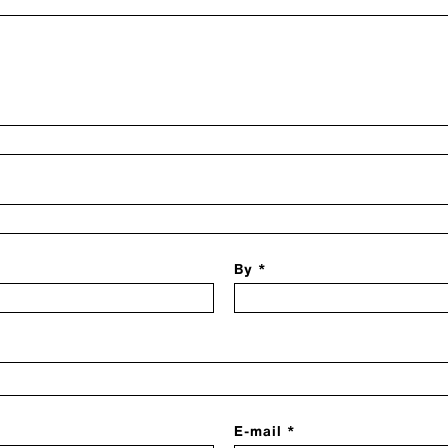
By *
E-mail *