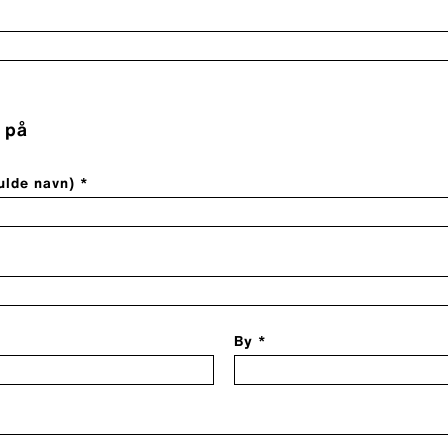
 på
ulde navn) *
By *