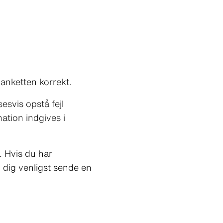
blanketten korrekt.
esvis opstå fejl
mation indgives i
. Hvis du har
i dig venligst sende en