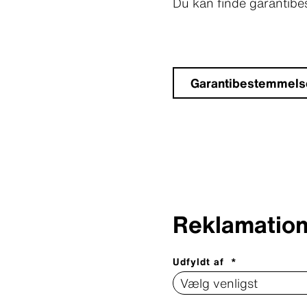
Du kan finde garantib
Garantibestemmels
Reklamatio
Udfyldt af *