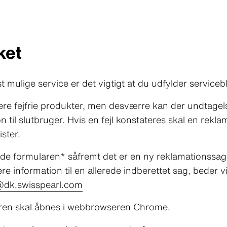
ket
t mulige service er det vigtigt at du udfylder service
evere fejfrie produkter, men desværre kan der undtagels
 til slutbruger. Hvis en fejl konstateres skal en rekla
ister.
de formularen* såfremt det er en ny reklamationssag
re information til en allerede indberettet sag, beder v
@dk.swisspearl.com
en skal åbnes i webbrowseren Chrome.