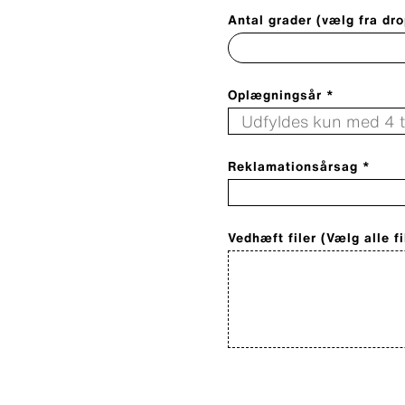
Antal grader (vælg fra dr
Oplægningsår *
Reklamationsårsag *
Vedhæft filer (Vælg alle f