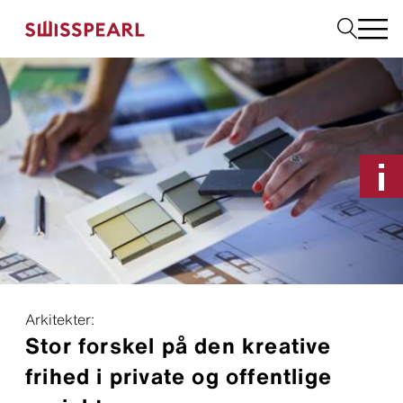
Facade
Tag
Byggeplader
Interiør
Solar
Downloads
Om os
Services
Arkitekter:
Inspiration
Bestil en produktprøve
Stor forskel på den kreative
Bæredygtighed
frihed i private og offentlige