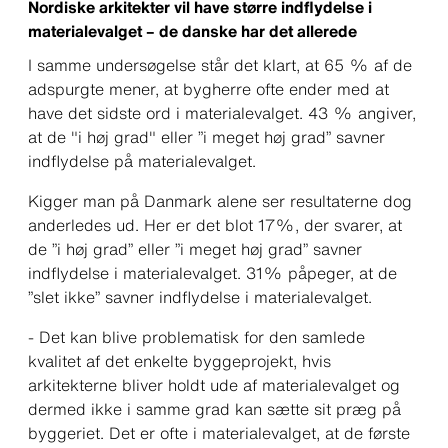
Nordiske arkitekter vil have større indflydelse i
materialevalget – de danske har det allerede
I samme undersøgelse står det klart, at 65 % af de
adspurgte mener, at bygherre ofte ender med at
have det sidste ord i materialevalget. 43 % angiver,
at de "i høj grad" eller ”i meget høj grad” savner
indflydelse på materialevalget.
Kigger man på Danmark alene ser resultaterne dog
anderledes ud. Her er det blot 17%, der svarer, at
de ”i høj grad” eller ”i meget høj grad” savner
indflydelse i materialevalget. 31% påpeger, at de
”slet ikke” savner indflydelse i materialevalget.
-
Det kan blive problematisk for den samlede
kvalitet af det enkelte byggeprojekt, hvis
arkitekterne bliver holdt ude af materialevalget og
dermed ikke i samme grad kan sætte sit præg på
byggeriet. Det er ofte i materialevalget, at de første