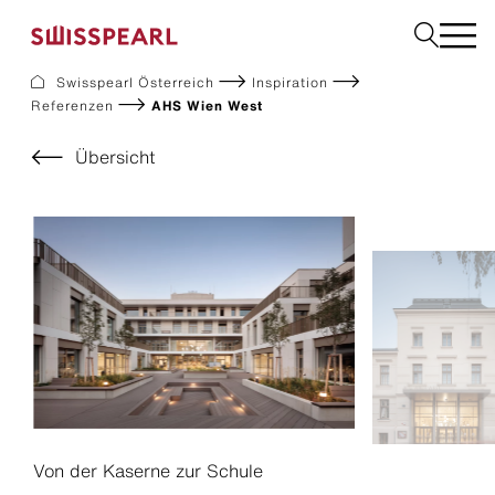
Swisspearl Österreich
Inspiration
Referenzen
AHS Wien West
Dach
Fassade
Übersicht
Solar
Interior
Garten
Fachbetrieb finden
Service
Über uns
Inspiration
Dach zurück-Aktion
Nachhaltigkeit
Karriere
Von der Kaserne zur Schule