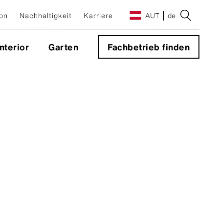
on
Nachhaltigkeit
Karriere
AUT
de
Interior
Garten
Fachbetrieb finden
e
g