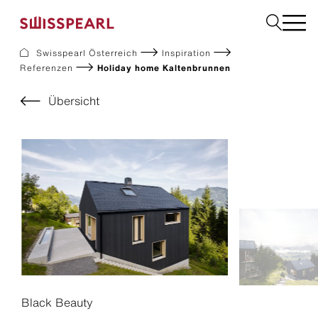
Swisspearl Österreich
Inspiration
Referenzen
Holiday home Kaltenbrunnen
Dach
Fassade
Übersicht
Solar
Interior
Garten
Fachbetrieb finden
Service
Über uns
Inspiration
Dach zurück-Aktion
Nachhaltigkeit
Karriere
Black Beauty