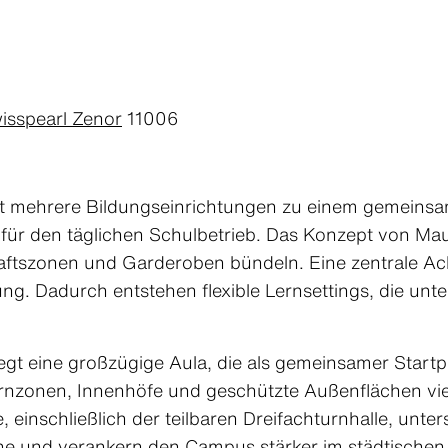
isspearl Zenor
11006
t mehrere Bildungseinrichtungen zu einem gemeins
r für den täglichen Schulbetrieb. Das Konzept von Mau
ftszonen und Garderoben bündeln. Eine zentrale Ac
rung. Dadurch entstehen flexible Lernsettings, die u
gt eine großzügige Aula, die als gemeinsamer Start
ernzonen, Innenhöfe und geschützte Außenflächen vie
einschließlich der teilbaren Dreifachturnhalle, unter
eine und verankern den Campus stärker im städtischen