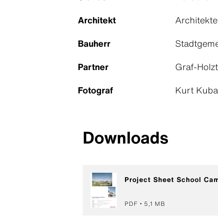
Architekt
Architekt
Bauherr
Stadtgeme
Partner
Graf‑Holz
Fotograf
Kurt Kubal
Downloads
Project Sheet School Ca
PDF
5,1 MB