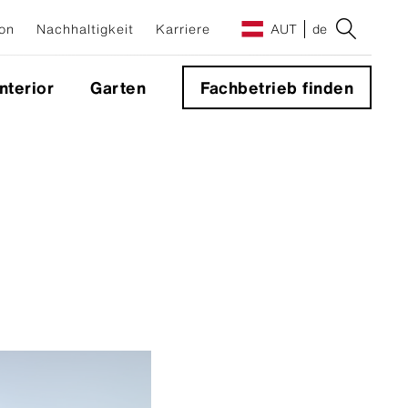
on
Nachhaltigkeit
Karriere
AUT
de
Interior
Garten
Fachbetrieb finden
e
g