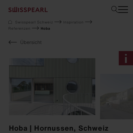
Swisspearl Schweiz
Inspiration
Referenzen
Hoba
Fassade
Dach
Übersicht
Solar
Innenausbau
Garten
Downloads
Services
Über uns
Inspiration
Musterbestellung
Nachhaltigkeit
Hoba | Hornussen, Schweiz