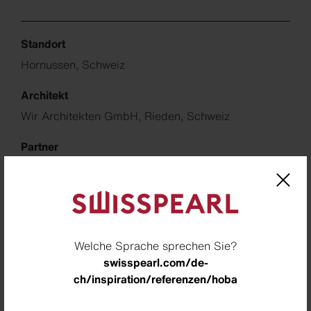
Standort
Hornussen, Schweiz
Architekt
Wir Architekten GmbH, Rieden, Schweiz
Partner
Salm Fassadenbau AG, Schinznach-Dorf
Fotograf
Archibatch, Zürich, Schweiz
Welche Sprache sprechen Sie?
Downloads
swisspearl.com/de-
ch/inspiration/referenzen/hoba
Project Sheet Hoba