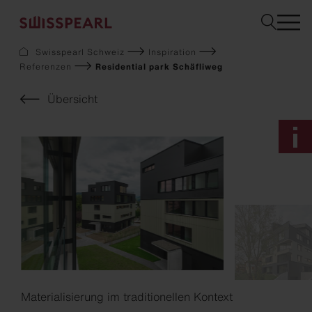
Swisspearl Schweiz
Inspiration
Referenzen
Residential park Schäfliweg
Fassade
Dach
Übersicht
Solar
Innenausbau
Garten
Downloads
Services
Über uns
Inspiration
Musterbestellung
Nachhaltigkeit
Materialisierung im traditionellen Kontext