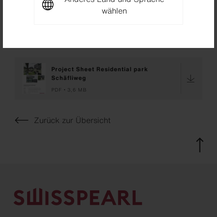
wählen
Jürg Zürcher Fotografie, St. Gallen, Schweiz
Downloads
Project Sheet Residential park
Schäfliweg
PDF
3,6 MB
Zurück zur Übersicht