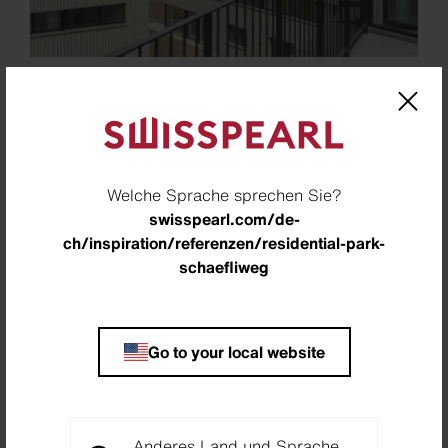
Standort
Bazenheid, Schweiz
Architekt
Welche Sprache sprechen Sie?
swisspearl.com/de-
Thaler Partner Architekten AG, Bronschhofen,
ch/inspiration/referenzen/residential-park-
Schweiz
schaefliweg
Bauherr
Kuno Thaler
Go to your local website
Partner
Remo Schönenberger AG, Kirchberg, Schweiz
Fotograf
Anderes Land und Sprache