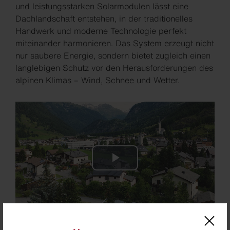
und leistungsstarken Solarmodulen lässt eine
Dachlandschaft entstehen, in der traditionelles
Handwerk und moderne Technologie perfekt
miteinander harmonieren. Das System erzeugt nicht
nur saubere Energie, sondern bietet zugleich einen
langlebigen Schutz vor den Herausforderungen des
alpinen Klimas – Wind, Schnee und Wetter.
Play
Video