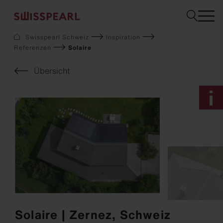
Swisspearl Schweiz
Inspiration
Referenzen
Solaire
Fassade
Dach
Übersicht
Solar
Innenausbau
Garten
Downloads
Services
Über uns
Inspiration
Musterbestellung
Nachhaltigkeit
Solaire | Zernez, Schweiz