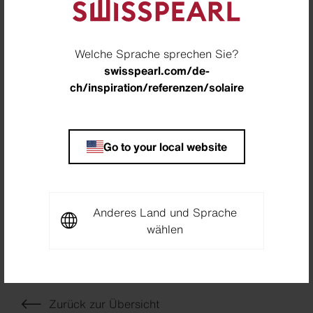
Standort
Zernez, Schweiz
Welche Sprache sprechen Sie?
swisspearl.com/de-
Partner
ch/inspiration/referenzen/solaire
Walter Salzmann GmbH, Zernez, Schweiz
Fotograf
Meraner & Hauser OHG/SNC, Bozen, Italien
Go to your local website
Downloads
Anderes Land und Sprache
wählen
Project Sheet Solaire
PDF
5,6 MB
Zurück zur Übersicht