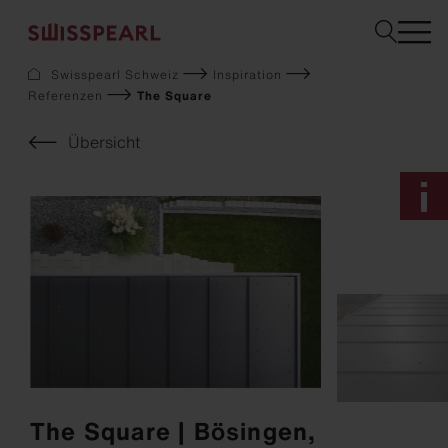
Swisspearl Schweiz
Inspiration
Referenzen
The Square
Fassade
Dach
Übersicht
Solar
Innenausbau
Garten
Downloads
Services
Über uns
Inspiration
Musterbestellung
Nachhaltigkeit
The Square | Bösingen,