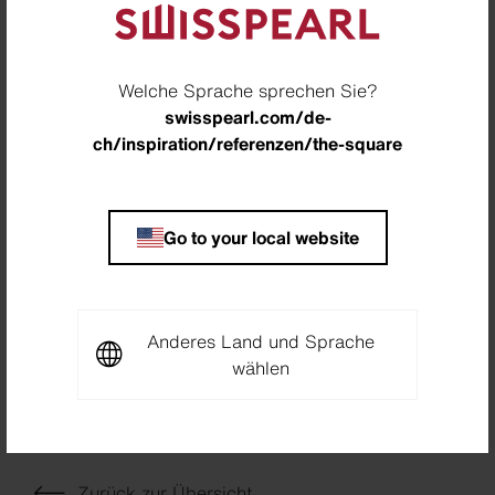
Standort
Bösingen, Schweiz
Welche Sprache sprechen Sie?
swisspearl.com/de-
Partner
ch/inspiration/referenzen/the-square
Baeriswyl AG, Düdingen, Schweiz
Fotograf
Go to your local website
Silvano Pedrett Photography, Schweiz
Downloads
Anderes Land und Sprache
wählen
Project Sheet The Square
PDF
5,1 MB
Zurück zur Übersicht