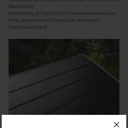
Baukörpers.
Gleichzeitig ermöglicht das Faserzementdach eine
hohe gestalterische Freiheit bei minimalem
Wartungsaufwand.