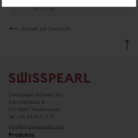
Training Center Nidwalden
PDF
11,1 MB
Zurück zur Übersicht
Swisspearl Schweiz AG
Eternitstrasse 3
CH-8867 Niederurnen
Tel +41 55 617 11 11
info@ch.swisspearl.com
Produkte