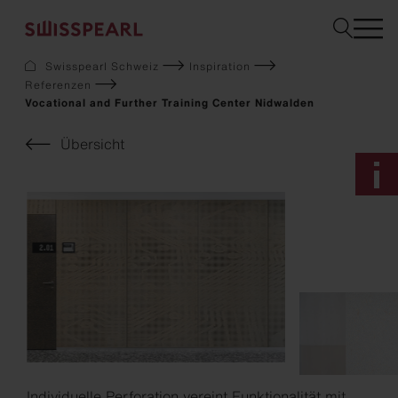
Swisspearl Schweiz
Inspiration
Referenzen
Fassade
Vocational and Further Training Center Nidwalden
Dach
Solar
Übersicht
Innenausbau
Garten
Downloads
Services
Über uns
Inspiration
Musterbestellung
Nachhaltigkeit
Individuelle Perforation vereint Funktionalität mit