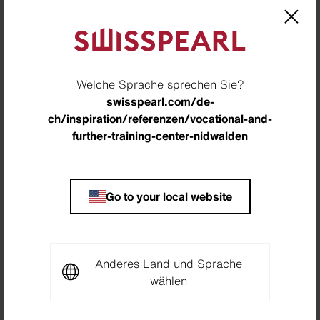
Architekt
Starkl Vieli Architekten GmbH, Dallenwil, Schweiz
Bauherr
Welche Sprache sprechen Sie?
Kanton Nidwalden - Hochbauamt, Stans, Schweiz
swisspearl.com/de-
Partner
ch/inspiration/referenzen/vocational-and-
further-training-center-nidwalden
Rohrer + Gabriel GmbH, Stans, Schweiz, Biber &
Specht GmbH, Dallenwil, Schweiz, Frank Türen AG,
Buochs, Schweiz
Go to your local website
Fotograf
studio gataric fotografie, Zürich, Schweiz
Downloads
Anderes Land und Sprache
wählen
Project Sheet Vocational and Further