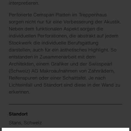
interpretieren.
Perforierte Cemspan Platten im Treppenhaus
sorgen nicht nur für eine Verbesserung der Akustik.
Neben dem funktionalen Aspekt sorgen die
individuellen Perforationen, die abstrakt auf jedem
Stockwerk die individuelle Berufsgattung
darstellen, auch für ein ästhetisches Highlight. So
entstanden in Zusammenarbeit mit dem
Architekten, einem Grafiker und der Swisspearl
(Schweiz) AG Makroaufnahmen von Zahnrädern,
Reifenspuren oder einer Schalttafel. Je nach
Lichteinfall und Standort sind diese in der Wand zu
erkennen.
Standort
Stans, Schweiz