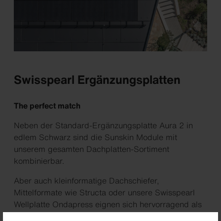
Swisspearl Ergänzungsplatten
The perfect match
Neben der Standard-Ergänzungsplatte Aura 2 in
edlem Schwarz sind die Sunskin Module mit
unserem gesamten Dachplatten-Sortiment
kombinierbar.
Aber auch kleinformatige Dachschiefer,
Mittelformate wie Structa oder unsere Swisspearl
Wellplatte Ondapress eignen sich hervorragend als
kreative Ergänzungslösungen.