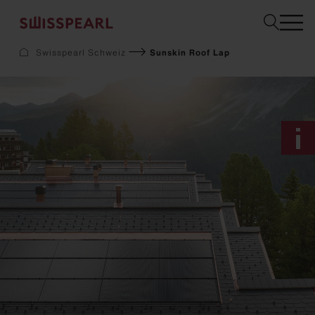
Swisspearl Schweiz
Sunskin Roof Lap
Fassade
Dach
Solar
Innenausbau
Garten
Downloads
Services
Über uns
Inspiration
Musterbestellung
Nachhaltigkeit