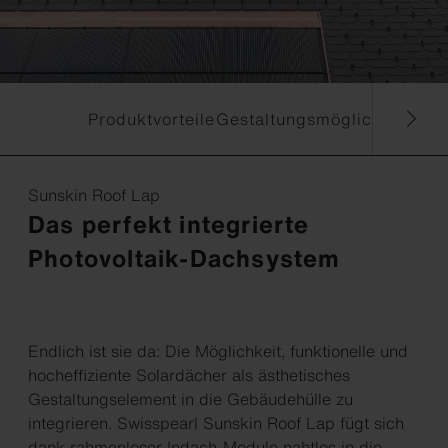
Produktvorteile
Gestaltungsmöglichkeiten
F
Sunskin Roof Lap
Das perfekt integrierte
Photovoltaik-Dachsystem
Endlich ist sie da: Die Möglichkeit, funktionelle und
hocheffiziente Solardächer als ästhetisches
Gestaltungselement in die Gebäudehülle zu
integrieren. Swisspearl Sunskin Roof Lap fügt sich
dank rahmenloser Indach-Module nahtlos in die