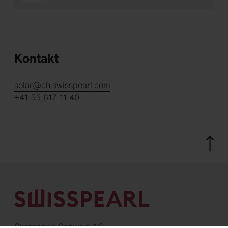
Kontakt
solar@ch.swisspearl.com
+41 55 617 11 40
Swisspearl Schweiz AG