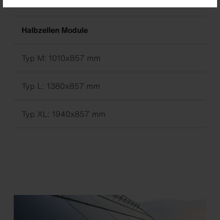
Halbzellen Module
Typ M: 1010x857 mm
Typ L: 1380x857 mm
Typ XL: 1940x857 mm