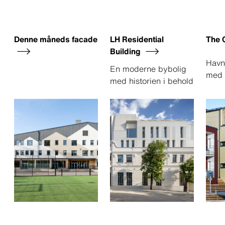
Denne måneds facade
LH Residential
The 
Building
Havn
En moderne bybolig
med u
med historien i behold
Skag