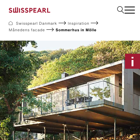
Swisspearl Danmark
Inspiration
Månedens facade
Sommerhus in Mölle
Facade
Tag
Byggeplader
Interiør
Solar
Downloads
Om os
Services
Inspiration
Bestil en produktprøve
Bæredygtighed