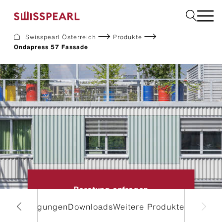
Formatlinie auswählen
Swisspearl Österreich
Produkte
Ondapress 57 Fassade
Dach
Fassade
Solar
Interior
Garten
Fachbetrieb finden
Service
Über uns
Inspiration
Dach zurück-Aktion
Beratung anfragen
Nachhaltigkeit
Karriere
ialanfertigungen
Downloads
Weitere Produkte