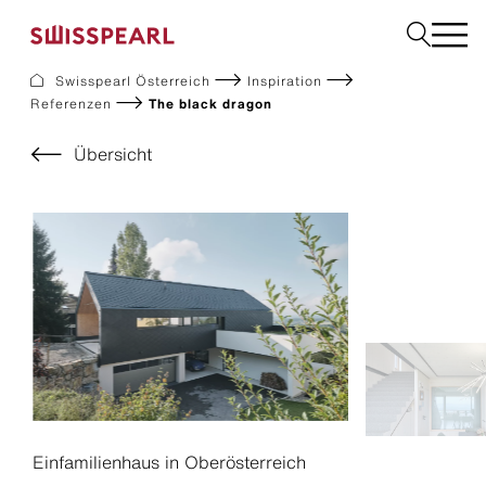
Swisspearl Österreich
Inspiration
Referenzen
The black dragon
Dach
Fassade
Übersicht
Solar
Interior
Garten
Fachbetrieb finden
Service
Über uns
Inspiration
Dach zurück-Aktion
Nachhaltigkeit
Karriere
Einfamilienhaus in Oberösterreich